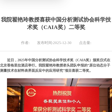
我院翟艳玲教授喜获中国分析测试协会科学技
术奖（CAIA奖）二等奖
作者:
发布时间:2025-12-30
点击量:
近日，
2025
年中国分析测试协会科学技术奖（
CAIA
奖）颁奖仪式在
北京香格里拉酒店举行。我院翟艳玲教授牵头团队申报的“原位动态分子
测量技术在材料表界面反应中的应用研究”项目喜获二等奖。