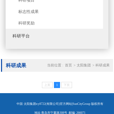
科研项目
标志性成果
科研奖励
科研平台
科研成果
当前位置 :
首页
>
太阳集团
>
科研成果
上页
1
下页
中国·太阳集团tcy8722(有限公司)官方网站|SunCityGroup 版权所有
地址:青岛市宁夏路308号 邮编: 266071