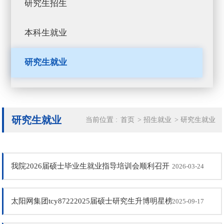
研究生招生
本科生就业
研究生就业
研究生就业
当前位置 :
首页
>
招生就业
>
研究生就业
我院2026届硕士毕业生就业指导培训会顺利召开
2026-03-24
太阳网集团tcy87222025届硕士研究生升博明星榜
2025-09-17