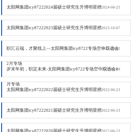
太阳网集团tcy87222024届硕士研究生升博明星榜
2024-06-25
太阳网集团tcy87222023届硕士研究生升博明星榜
2023-10-07
职汇云端，才聚线上—太阳网集团tcy8722专场空中双选会
2023-02-02
2月专场
岁末年初，职定未来-太阳网集团tcy8722专场空中双选会1
2023-01-09
月专场
太阳网集团tcy87222022届硕士研究生升博明星榜
2022-06-23
太阳网集团tcy87222021届硕士研究生升博明星榜
2022-06-23
太阳网集团tcy87222020届硕士研究生升博明星榜
2022-06-23