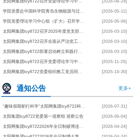
太阳网集团tcy8722召开党委理论学习中心组（扩大）理论学习会
[2026-06-29]
学院党委赴中国科学院青岛生物能源与过程研究所开展专题...
[2026-05-11]
学院党委理论学习中心组（扩大）召开学习研讨会
[2026-05-06]
太阳网集团tcy8722召开2025年度党支部书记抓基层党建工作述职...
[2026-03-10]
太阳网集团tcy8722召开全面从严治党工作会议
[2026-03-10]
太阳网集团tcy8722部署启动树立和践行正确政绩观学习教育
[2026-03-10]
我院化学师范专业接受教育部认证专家组二级...
太阳网集团tcy8722召开党委理论学习中心组（扩大）理论学习会
[2025-11-25]
太阳网集团tcy8722党委组织教工党员同志观看电影《731》
[2025-10-30]
通知公告
更多+
“趣味假期躬行科学”太阳网集团tcy8722科学训练营 快人一步...
[2026-07-31]
太阳集团tcy8722党委第一巡察组 巡察公告
[2026-06-04]
太阳网集团tcy87222026年全日制硕博连读复试成绩公示
[2026-04-24]
太阳网集团tcy87222026年全日制博士复试成绩公示
[2026-04-24]