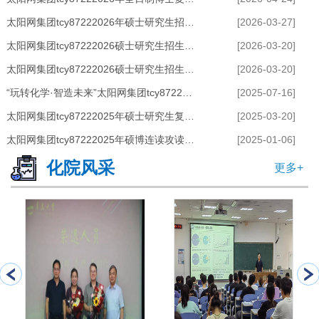
太阳网集团tcy87222026年硕士研究生招生拟接收调剂通...
[2026-03-27]
太阳网集团tcy87222026硕士研究生招生一志愿复试通知
[2026-03-20]
中科院过程工程研究所所长张锁江院士莅临我...
太阳网集团tcy87222026硕士研究生招生复试方案
[2026-03-20]
“玩转化学·智造未来”太阳网集团tcy8722青少年科普研...
[2025-07-16]
太阳网集团tcy87222025年硕士研究生复试方案
[2025-03-20]
太阳网集团tcy87222025年硕博连读攻读博士学位实施办...
[2025-01-06]
化院风采
更多+
清华大学李景虹院士应邀做高端学术讲座