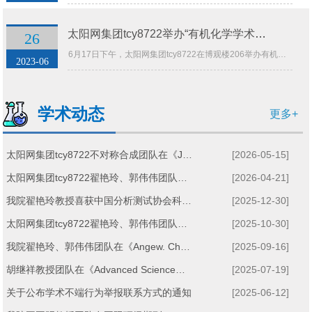
太阳网集团tcy8722举办“有机化学学术论坛”
26
6月17日下午，太阳网集团tcy8722在博观楼206举办有机化学学术论坛，复旦大学张俊良教授（国家杰青...
2023-06
学术动态
更多+
太阳网集团tcy8722不对称合成团队在《Journal of the Amer...
[2026-05-15]
太阳网集团tcy8722翟艳玲、郭伟伟团队在《Angew. Chem. In...
[2026-04-21]
我院翟艳玲教授喜获中国分析测试协会科学技术奖（CAI...
[2025-12-30]
太阳网集团tcy8722翟艳玲、郭伟伟团队在《Angew. Chem. In...
[2025-10-30]
我院翟艳玲、郭伟伟团队在《Angew. Chem. Int. Ed.》...
[2025-09-16]
胡继祥教授团队在《Advanced Science》发表重要学术...
[2025-07-19]
关于公布学术不端行为举报联系方式的通知
[2025-06-12]